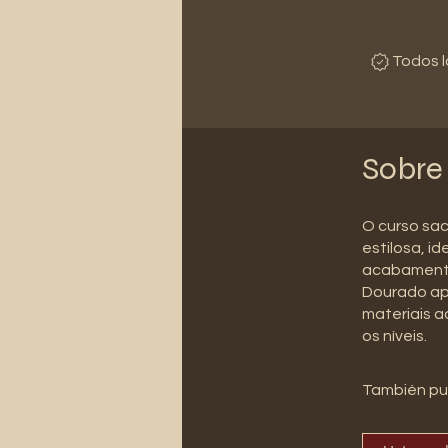
Todos l
Sobre
O curso sac
estilosa, i
acabamento 
Dourado ap
materiais a
os níveis.
También pu