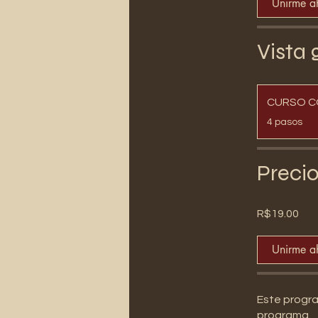
Unirme a
Vista 
CURSO C
.
4 pasos
Preci
R$19.00
Unirme a
Este progra
programa.