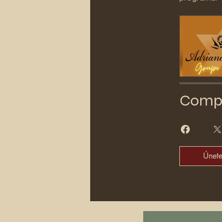
Compa
Únet