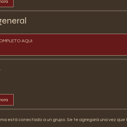
hora
general
OMPLETO AQUI
o
hora
ma está conectado a un grupo. Se te agregará una vez que t