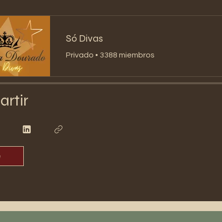
Só Divas
Privado
•
3388 miembros
rtir
e