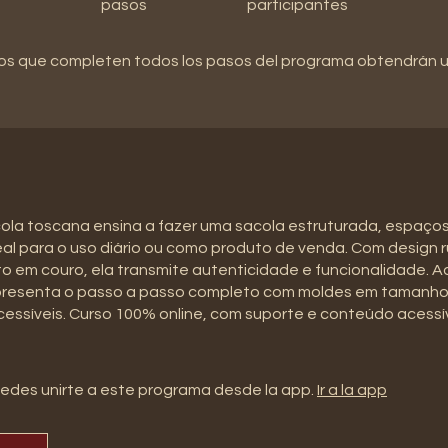
pasos
participantes
os que completen todos los pasos del programa obtendrán un
ola toscana ensina a fazer uma sacola estruturada, espaço
deal para o uso diário ou como produto de venda. Com design r
em couro, ela transmite autenticidade e funcionalidade. A
resenta o passo a passo completo com moldes em tamanho 
cessíveis. Curso 100% online, com suporte e conteúdo acessí
edes unirte a este programa desde la app.
Ir a la app