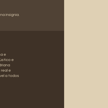
a insignia.
sa e
ústico e
driana
real e
vel a todos