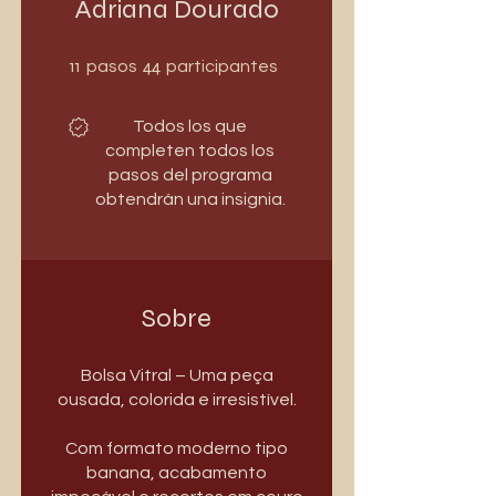
Adriana Dourado
11 pasos
44 participantes
11
44
pasos
participantes
Todos los que
completen todos los
pasos del programa
obtendrán una insignia.
Sobre
Bolsa Vitral – Uma peça
ousada, colorida e irresistível.
Com formato moderno tipo
banana, acabamento