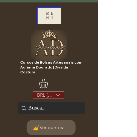
ME
NU
Cursos de Bolsas Artesanais com
Adriana Dourado | Diva da
Costura
BRL (R$)
Ver puntos