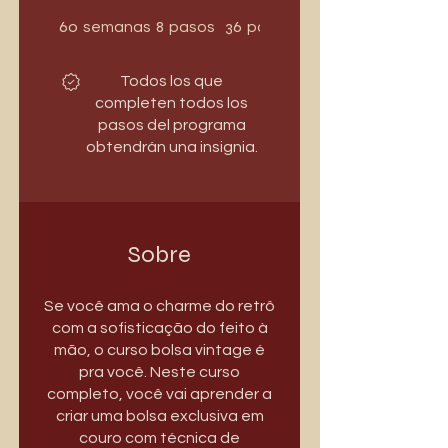
60 semanas
8 pasos
60
8
36
semanas
pasos
participantes
Todos los que
completen todos los
pasos del programa
obtendrán una insignia.
Sobre
Se você ama o charme do retrô
com a sofisticação do feito à
mão, o curso bolsa vintage é
pra você. Neste curso
completo, você vai aprender a
criar uma bolsa exclusiva em
couro com técnica de