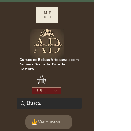
ME
NU
Cursos de Bolsas Artesanais com
Adriana Dourado | Diva da
Costura
BRL (R$)
Ver puntos