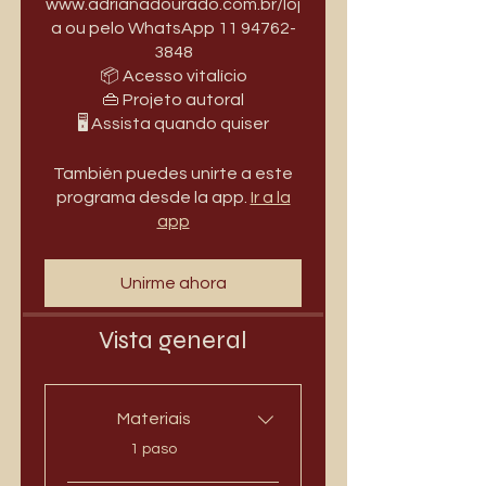
www.adrianadourado.com.br/loj
a ou pelo WhatsApp 11 94762-
3848
📦 Acesso vitalício
👜 Projeto autoral
🖥️ Assista quando quiser
También puedes unirte a este
programa desde la app.
Ir a la
app
Unirme ahora
Vista general
Materiais
.
1 paso