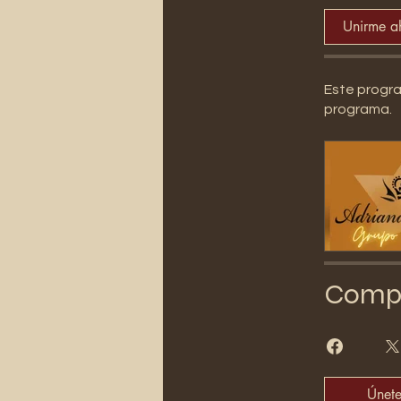
Unirme a
Este progra
programa.
Compa
Únet