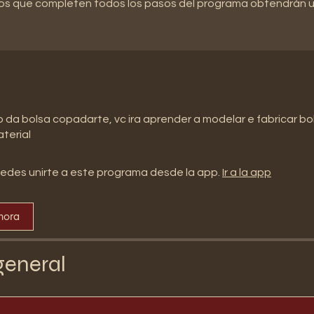
os que completen todos los pasos del programa obtendrán un
 da bolsa copadarte, vc ira aprender a modelar e fabricar b
terial
edes unirte a este programa desde la app.
Ir a la app
hora
general