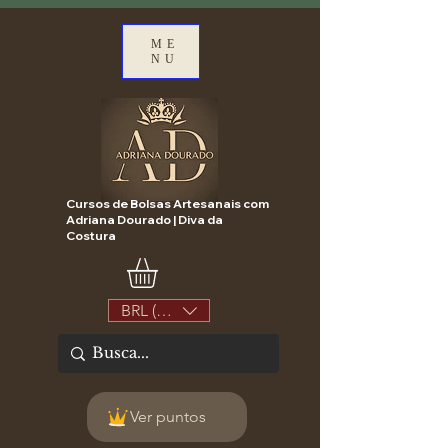
ME
NU
Cursos de Bolsas Artesanais com
Adriana Dourado | Diva da
Costura
BRL (R$)
Ver puntos