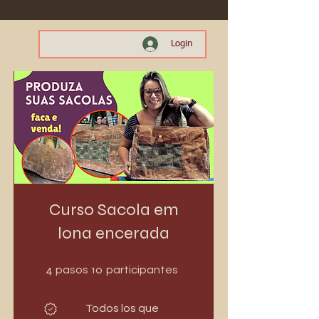
Login
Curso Sacola em
lona encerada
4 pasos
10 participantes
4
10
pasos
participantes
Todos los que