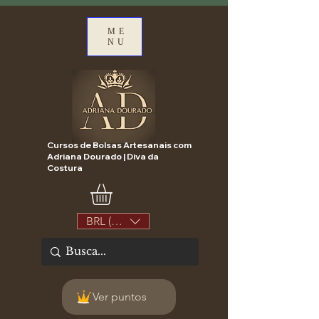
ME
NU
Cursos de Bolsas Artesanais com
Adriana Dourado | Diva da
Costura
BRL (R$)
Ver puntos