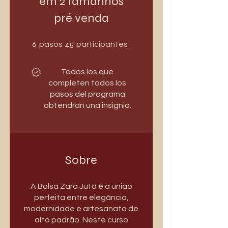
em 2 tamanhos
pré venda
6 pasos
45 participantes
6
45
pasos
participantes
Todos los que
completen todos los
pasos del programa
obtendrán una insignia.
Sobre
A Bolsa Zara Juta é a união
perfeita entre elegância,
modernidade e artesanato de
alto padrão. Neste curso