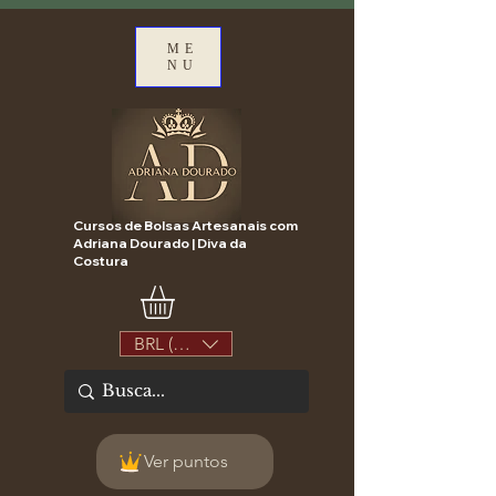
ME
NU
Cursos de Bolsas Artesanais com
Adriana Dourado | Diva da
Costura
BRL (R$)
Ver puntos