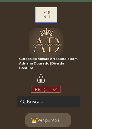
ME
NU
Cursos de Bolsas Artesanais com
Adriana Dourado | Diva da
Costura
BRL (R$)
Ver puntos