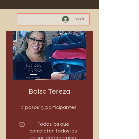
Login
Bolsa Tereza
2 pasos
5 participantes
2
5
pasos
participantes
Todos los que
completen todos los
pasos del programa