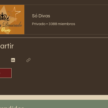
Só Divas
Privado
•
3388 miembros
rtir
e
vendidos