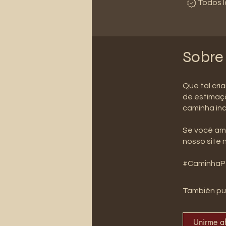
Todos l
Sobre
Que tal cri
de estimaçã
caminha inc
Se você ama
nosso site 
#CaminhaPe
También pu
Unirme a