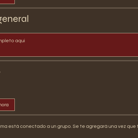
general
mpleto aqui
o
hora
ma está conectado a un grupo. Se te agregará una vez que t