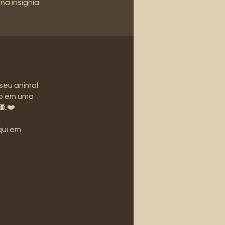
a insignia.
 seu animal
do em uma
🧵❤️
qui em