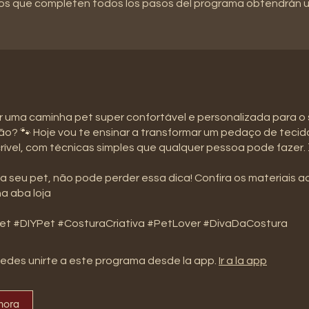
os que completen todos los pasos del programa obtendrán un
ar uma caminha pet super confortável e personalizada para o
o? 🐾 Hoje vou te ensinar a transformar um pedaço de teci
rível, com técnicas simples que qualquer pessoa pode fazer. 
 seu pet, não pode perder essa dica! Confira os materiais a
na aba loja
t #DIYPet #CosturaCriativa #PetLover #DivaDaCostura
edes unirte a este programa desde la app.
Ir a la app
hora