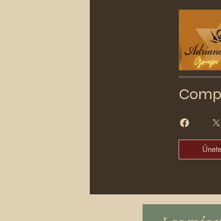
Compa
Únet
Los más 