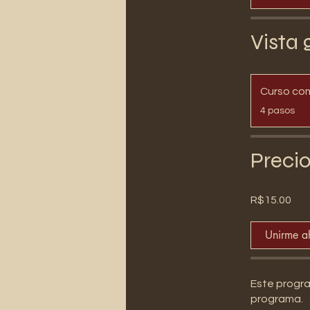
Vista 
Curso co
.
4 pasos
Preci
R$15.00
Unirme a
Este progra
programa.