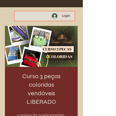
Login
Curso 3 peças
coloridas
vendáveis
LIBERADO
7 pasos
83 participantes
7
83
pasos
participantes