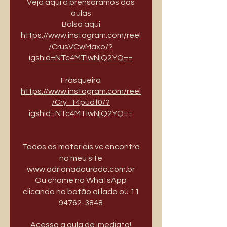
Veja aqui a prensáramos das
aulas
Bolsa aqui
https://www.instagram.com/reel
/CrusVCwMaxo/?
igshid=NTc4MTIwNjQ2YQ==
https://www.instagram.com/reel
/Cry_t4pudf0/?
igshid=NTc4MTIwNjQ2YQ==
Todos os materiais vc encontra
no meu site
www.adrianadourado.com.br
Ou chame no WhatsApp
clicando no botão aí lado ou 11
94762-3848
Acesso a aula de imediato!