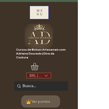
ME
NU
Cursos de Bolsas Artesanais com
Adriana Dourado | Diva da
Costura
BRL (R$)
Ver puntos