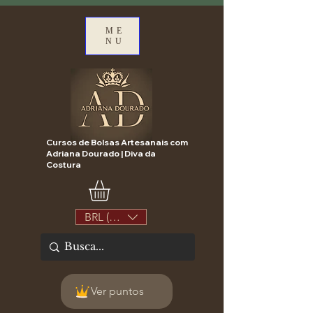
ME
NU
Cursos de Bolsas Artesanais com
Adriana Dourado | Diva da
Costura
BRL (R$)
Ver puntos