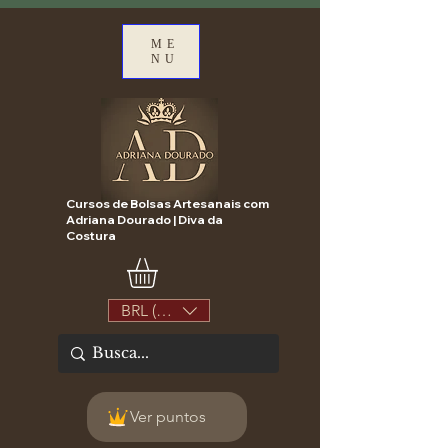
ME
NU
Cursos de Bolsas Artesanais com
Adriana Dourado | Diva da
Costura
BRL (R$)
Ver puntos