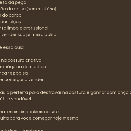
reto da peça
ção da bolsa (sem mistério)
 do corpo
 das alças
o limpo e profissional
a vender sua primeira bolsa
é essa aula
 na costura criativa
m máquina doméstica
ca fez bolsa
r começar a vender
aula perfeita para destravar na costura e ganhar confiança
 útil e vendável.
materiais disponíveis no site
atuita para você começar hoje mesmo
ão é dom… é método.