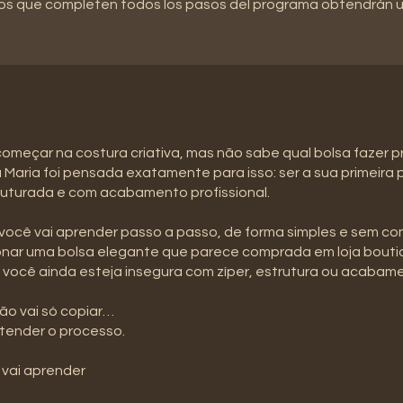
os que completen todos los pasos del programa obtendrán un
omeçar na costura criativa, mas não sabe qual bolsa fazer p
 Maria foi pensada exatamente para isso: ser a sua primeira
ruturada e com acabamento profissional.
você vai aprender passo a passo, de forma simples e sem co
onar uma bolsa elegante que parece comprada em loja bout
você ainda esteja insegura com zíper, estrutura ou acabam
ão vai só copiar…
tender o processo.
 vai aprender