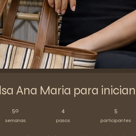
lsa Ana Maria para inician
50 semanas
4 pasos
5 participantes
50
4
5
semanas
pasos
participantes