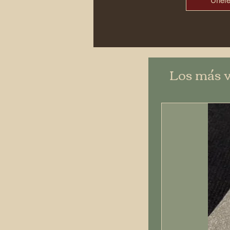
Únet
Los más 