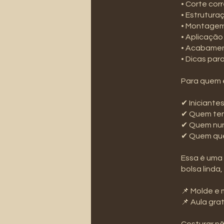
• Corte cor
• Estrutura
• Montagem
• Aplicação
• Acabament
• Dicas par
Para quem 
✔ Iniciantes
✔ Quem te
✔ Quem nun
✔ Quem que
Essa é uma 
bolsa linda,
📌 Molde e 
📌 Aula gr
Costurar n