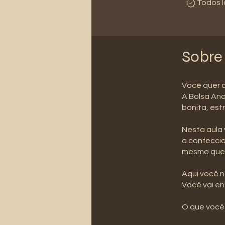
Todos l
Sobre
Você quer c
A Bolsa Ana
bonita, est
Nesta aula 
a confecci
mesmo que 
Aqui você n
Você vai en
O que você