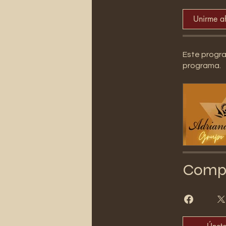
Unirme a
Este progra
programa.
Compa