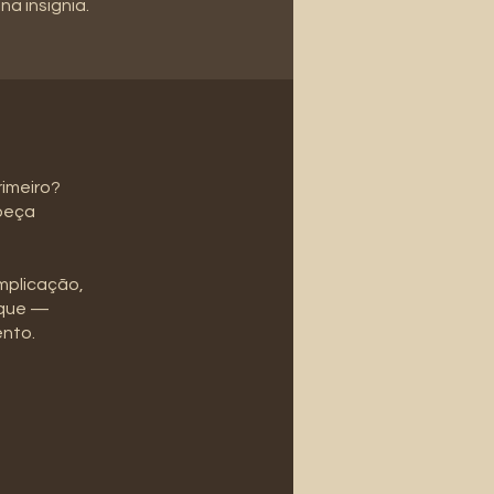
a insignia.
rimeiro?
 peça
mplicação,
ique —
ento.