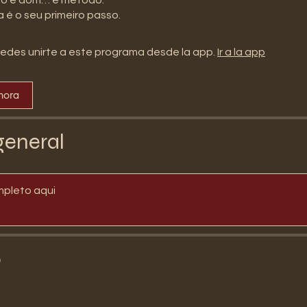
edes unirte a este programa desde la app.
Ir a la app
hora
general
mpleto aqui
o