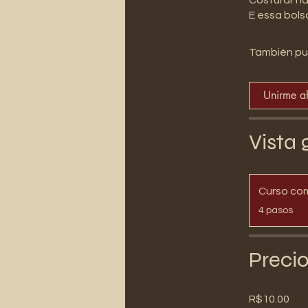
También pu
Unirme a
Vista 
Curso co
.
4 pasos
Preci
R$10.00