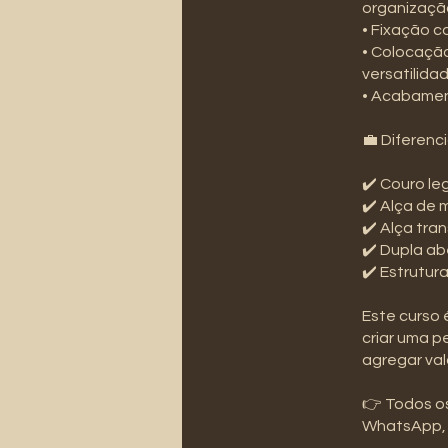
organizaçã
• Fixação c
• Colocação
versatilidad
• Acabamen
💼 Diferenci
✔️ Couro le
✔️ Alça de 
✔️ Alça tra
✔️ Dupla ab
✔️ Estrutur
Este curso 
criar uma p
agregar val
👉 Todos os
WhatsApp, p