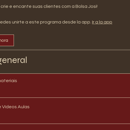
edes unirte a este programa desde la app.
Ir a la app
hora
general
materiais
 Vídeos Aulas