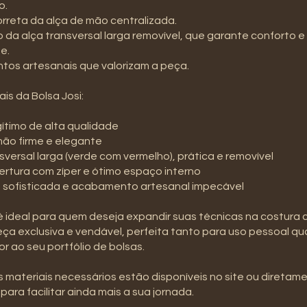
o.
orreta da alça de mão centralizada.
 da alça transversal larga removível, que garante conforto e
e.
tos artesanais que valorizam a peça.
ais da Bolsa Josi:
gítimo de alta qualidade
mão firme e elegante
nsversal larga (verde com vermelho), prática e removível
ertura com zíper e ótimo espaço interno
a sofisticada e acabamento artesanal impecável
é ideal para quem deseja expandir suas técnicas na costura c
eça exclusiva e vendável, perfeita tanto para uso pessoal q
or ao seu portfólio de bolsas.
 materiais necessários estão disponíveis no site ou diretam
ara facilitar ainda mais a sua jornada.