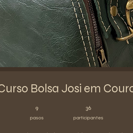
Curso Bolsa Josi em Cour
9 pasos
36 participantes
9
36
pasos
participantes