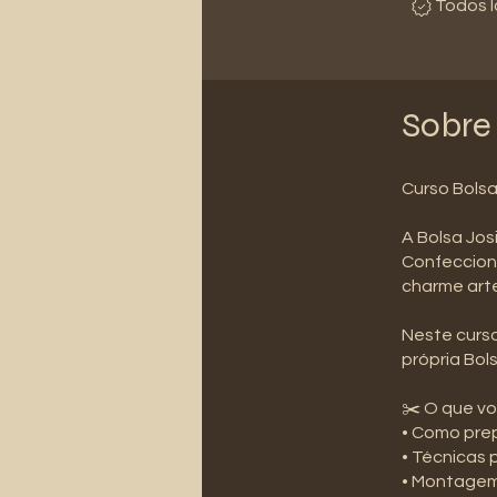
Todos l
Sobre
Curso Bolsa
A Bolsa Jos
Confeccion
charme arte
Neste curso
própria Bol
✂️ O que vo
• Como prep
• Técnicas 
• Montagem 