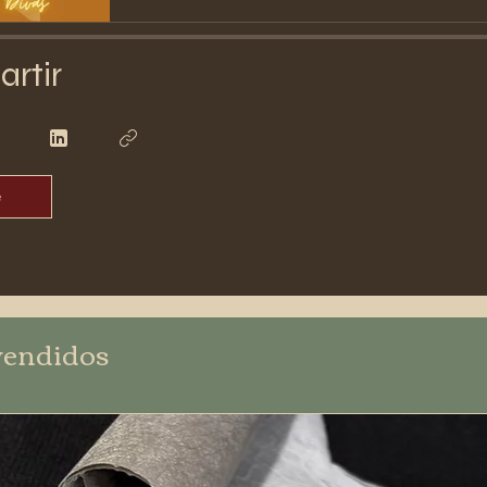
rtir
e
vendidos