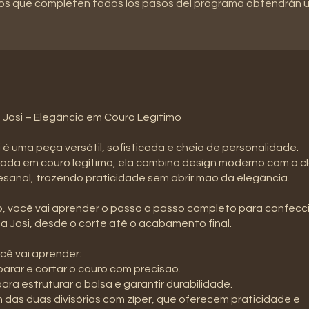
os que completen todos los pasos del programa obtendrán un
 Josi – Elegância em Couro Legítimo
i é uma peça versátil, sofisticada e cheia de personalidade.
ada em couro legítimo, ela combina design moderno com o cl
sanal, trazendo praticidade sem abrir mão da elegância.
, você vai aprender o passo a passo completo para confecc
sa Josi, desde o corte até o acabamento final.
cê vai aprender:
arar e cortar o couro com precisão.
para estruturar a bolsa e garantir durabilidade.
das duas divisórias com zíper, que oferecem praticidade e