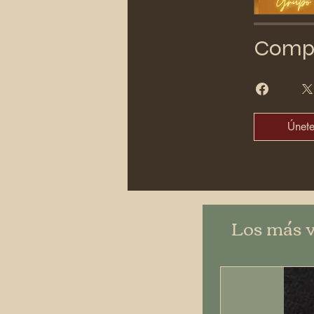
Compa
Únet
Los más 