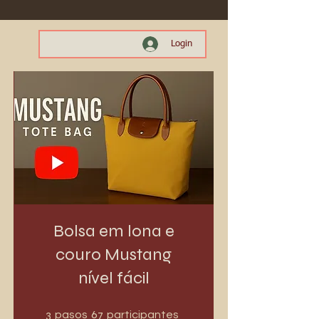
Login
Bolsa em lona e
couro Mustang
nível fácil
3 pasos
67 participantes
3
67
pasos
participantes