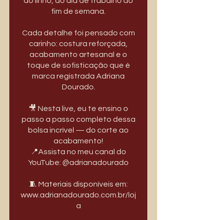
ao linho, do dia de trabalho ao
fim de semana.
Cada detalhe foi pensado com
carinho: costura reforçada,
acabamento artesanal e o
toque de sofisticação que é
marca registrada Adriana
Dourado.
🎥 Nesta live, eu te ensino o
passo a passo completo dessa
bolsa incrível — do corte ao
acabamento!
📍Assista no meu canal do
YouTube: @adrianadourado
🧵 Materiais disponíveis em:
www.adrianadourado.com.br/loj
a