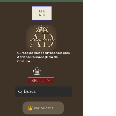
ME
NU
Cursos de Bolsas Artesanais com
Adriana Dourado | Diva da
Costura
BRL (R$)
Ver puntos