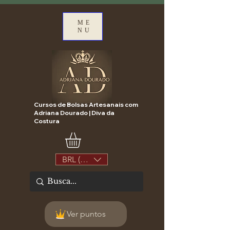
ME
NU
Cursos de Bolsas Artesanais com
Adriana Dourado | Diva da
Costura
BRL (R$)
Ver puntos