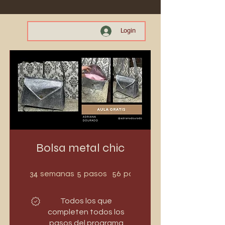
Login
Bolsa metal chic
34 semanas
5 pasos
34
5
56
semanas
pasos
participantes
Todos los que
completen todos los
pasos del programa