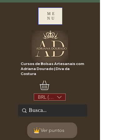
ME
NU
Cursos de Bolsas Artesanais com
Adriana Dourado | Diva da
Costura
BRL (R$)
Ver puntos