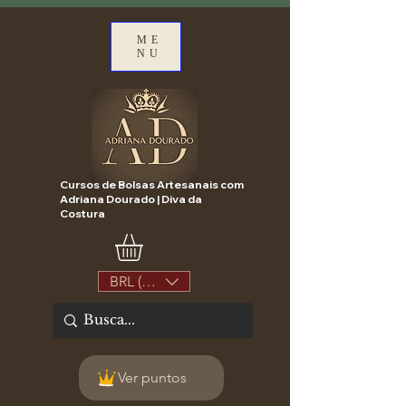
ME
NU
Cursos de Bolsas Artesanais com
Adriana Dourado | Diva da
Costura
BRL (R$)
Ver puntos