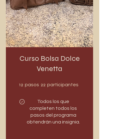
Curso Bolsa Dolce
Venetta
12 pasos
22 participantes
12
22
pasos
participantes
Todos los que
completen todos los
pasos del programa
obtendrán una insignia.