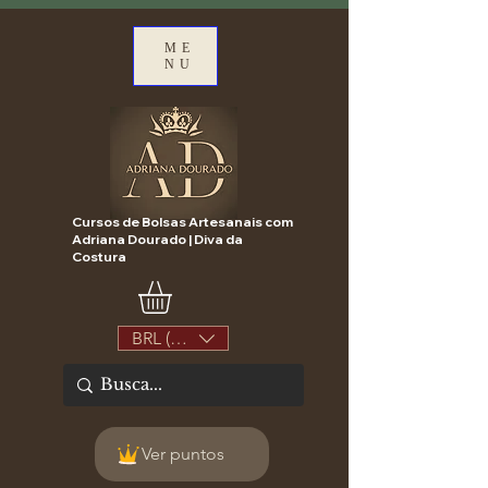
ME
NU
Cursos de Bolsas Artesanais com
Adriana Dourado | Diva da
Costura
BRL (R$)
Ver puntos