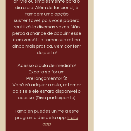
ar livre ou simplesmente para o
dia a dia. Além de funcional, é
também uma opção
sustentável, pois você poderá
reutilizá-lo diversas vezes. Não
perca a chance de adquirir esse
item versátil e tornar sua rotina
ainda mais prática. Vem conferir
de perto!
Acesso a aula de imediato!
Exceto se for um
Pré lançamento! 🚀
Você irá adquirir a aula, retornar
ao site e ele estará disponível o
acesso. (Diva participante)
También puedes unirte a este
programa desde la app.
Ir a la
app