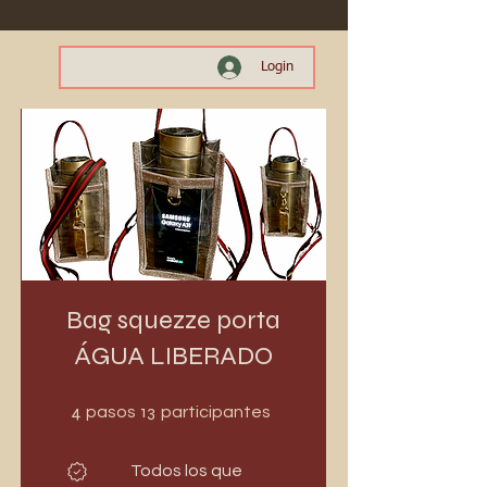
Login
Bag squezze porta
ÁGUA LIBERADO
4 pasos
13 participantes
4
13
pasos
participantes
Todos los que