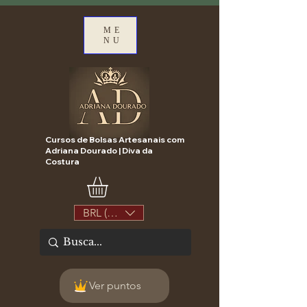
ME
NU
Cursos de Bolsas Artesanais com
Adriana Dourado | Diva da
Costura
BRL (R$)
Ver puntos