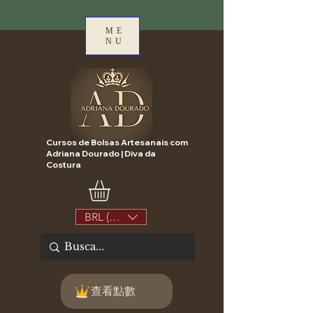
ME
NU
Cursos de Bolsas Artesanais com
Adriana Dourado | Diva da
Costura
BRL (R$)
查看點數