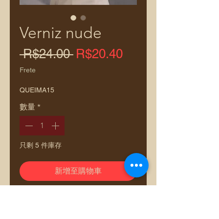
Verniz nude
一
促
 R$24.00 
R$20.40
般
銷
Frete
價
價
QUEIMA15
格
格
數量
*
只剩 5 件庫存
新增至購物車
Verniz Premium para Bolsas
Artesanais