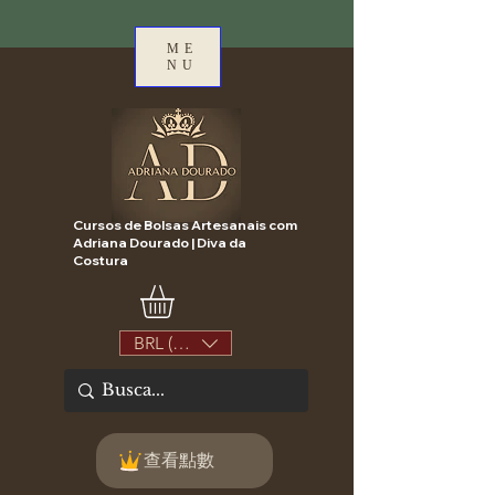
ME
NU
Cursos de Bolsas Artesanais com
Adriana Dourado | Diva da
Costura
BRL (R$)
查看點數