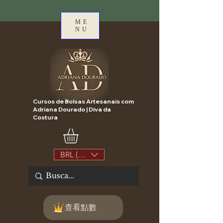
ME
NU
Cursos de Bolsas Artesanais com
Adriana Dourado | Diva da
Costura
BRL (R$)
查看點數