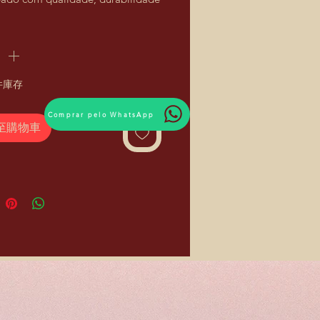
mento. Produtos injetados em
ob pressão garantido qualidade
r. Banho verniz, pode ser usado em
material sintético.
ferente a 2 unidades
件庫存
Comprar pelo WhatsApp
至購物車