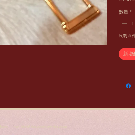
e acaba
數量
*
zamak s
superio
couro e 
valor re
只剩 5 
新增
sas. Uma história costurada com