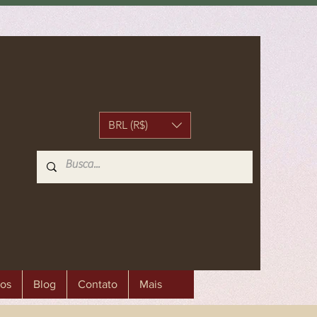
BRL (R$)
os
Blog
Contato
Mais