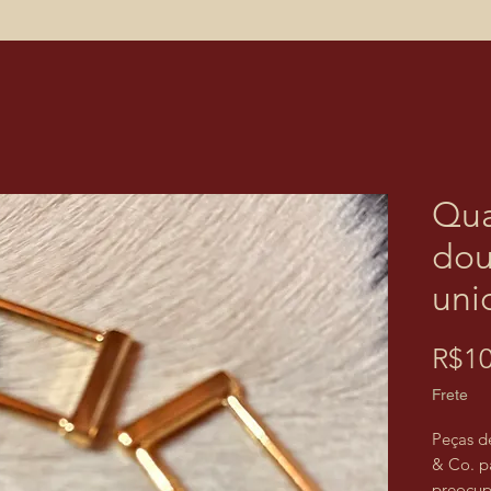
Qua
dou
uni
R$10
Frete
Peças d
& Co. p
preocup