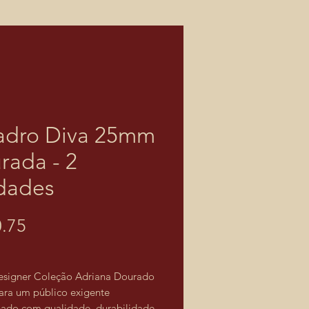
dro Diva 25mm
rada - 2
dades
價
.75
格
esigner Coleção Adriana Dourado
ara um público exigente
ado com qualidade, durabilidade