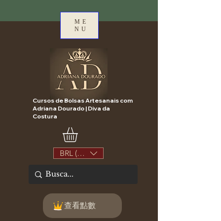
ME
NU
Cursos de Bolsas Artesanais com
Adriana Dourado | Diva da
Costura
BRL (R$)
查看點數