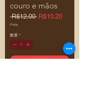
couro e mãos
一
促
 R$12.00 
R$10.20
般
銷
Frete
價
價
數量
*
格
格
新增至購物車
Comprar pelo WhatsApp