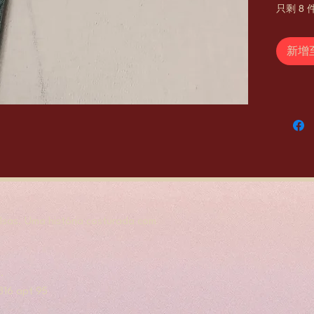
只剩 8 
新增
sas. Uma história costurada com
.
, 316 apt 95