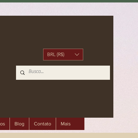
BRL (R$)
os
Blog
Contato
Mais