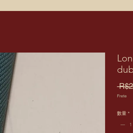
Lon
dub
 R$2
Frete
數量
*