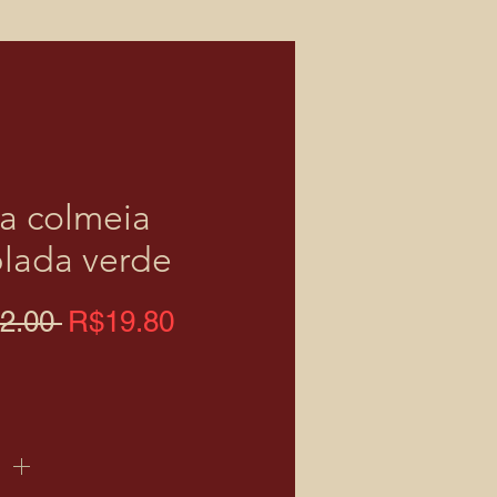
a colmeia
lada verde
一
促
2.00 
R$19.80
般
銷
價
價
格
格