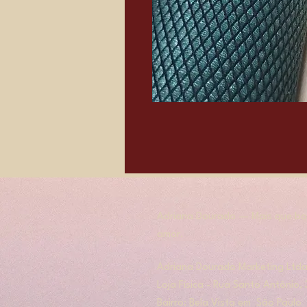
Adriana Dourado — Mais que bol
amor.
​​Adriana Dourado Marketing Ltda
Loja Física - Rua Santo Antônio
Bairro: Bela Vista em São Paulo