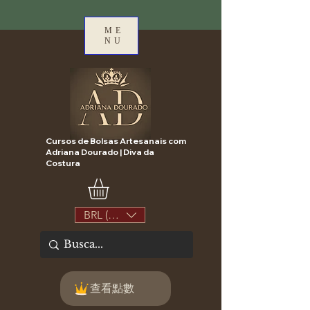
ME
NU
Cursos de Bolsas Artesanais com
Adriana Dourado | Diva da
Costura
BRL (R$)
查看點數