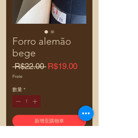
Forro alemão
bege
一
促
 R$22.00 
R$19.00
般
銷
Frete
價
價
數量
*
格
格
新增至購物車