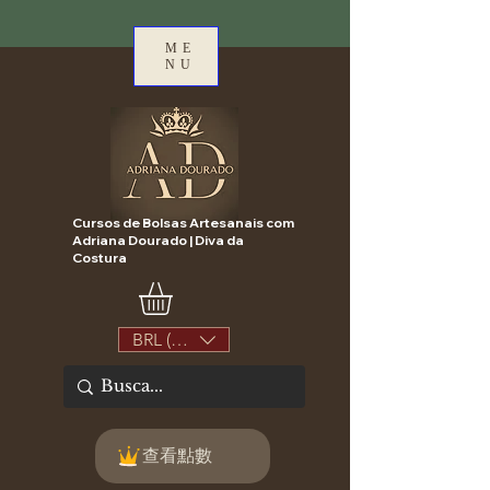
ME
NU
Cursos de Bolsas Artesanais com
Adriana Dourado | Diva da
Costura
BRL (R$)
查看點數