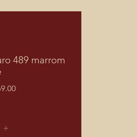
ro 489 marrom
é
價
9.00
格