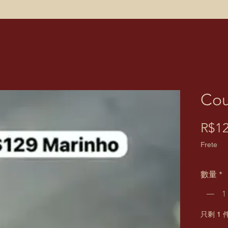
Cou
R$12
Frete
數量
*
只剩 1 