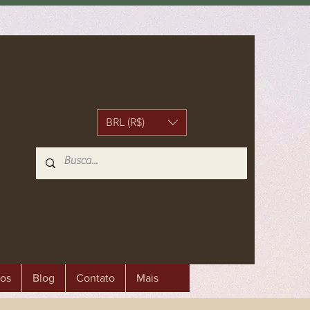
BRL (R$)
os
Blog
Contato
Mais