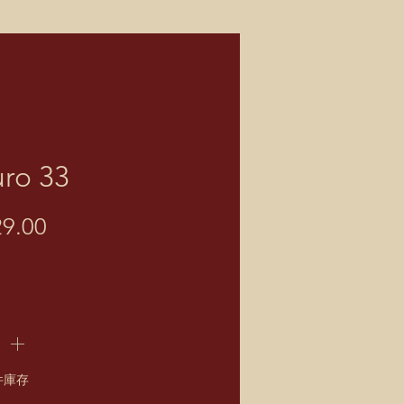
ro 33
價
9.00
格
件庫存