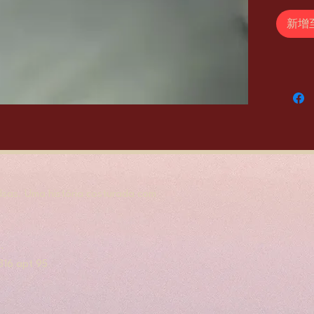
新增
sas. Uma história costurada com
.
, 316 apt 95