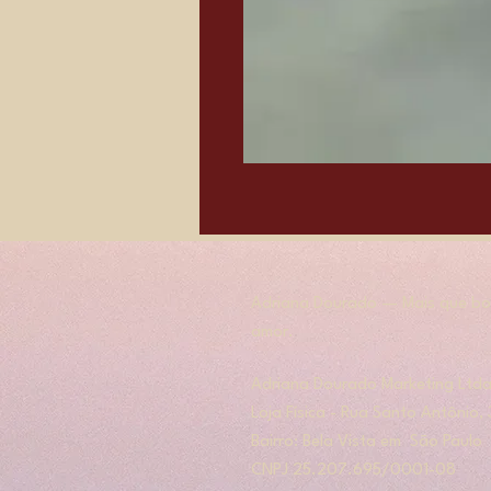
Adriana Dourado — Mais que bol
amor.
​​Adriana Dourado Marketing Ltda
Loja Física - Rua Santo Antônio
Bairro: Bela Vista em São Paulo
​CNPJ 25.207.695/0001-08