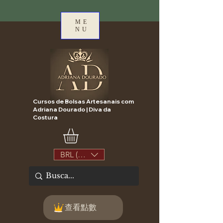
ME
NU
Cursos de Bolsas Artesanais com
Adriana Dourado | Diva da
Costura
BRL (R$)
查看點數