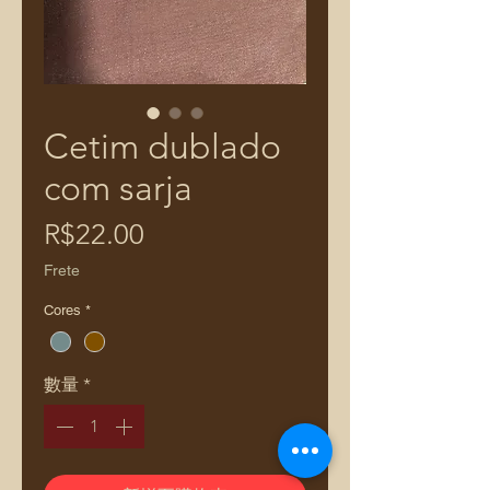
Cetim dublado
com sarja
價
R$22.00
格
Frete
Cores
*
數量
*