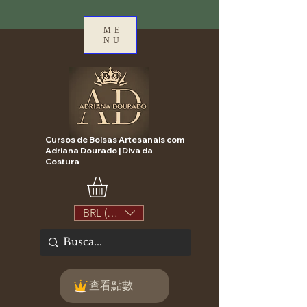
ME
NU
Cursos de Bolsas Artesanais com
Adriana Dourado | Diva da
Costura
BRL (R$)
查看點數