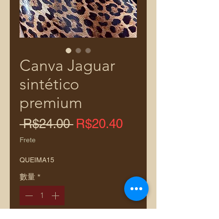
Canva Jaguar
sintético
premium
一
促
 R$24.00 
R$20.40
般
銷
Frete
價
價
QUEIMA15
格
格
數量
*