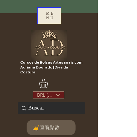
ME
NU
Cursos de Bolsas Artesanais com
Adriana Dourado | Diva da
Costura
BRL (R$)
查看點數