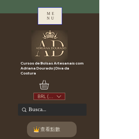
ME
NU
Cursos de Bolsas Artesanais com
Adriana Dourado | Diva da
Costura
BRL (R$)
查看點數