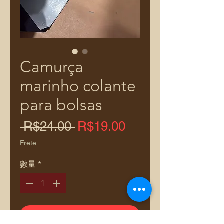
Camurça
marinho colante
para bolsas
一
促
 R$24.00 
R$19.00
般
銷
Frete
價
價
數量
*
格
格
新增至購物車