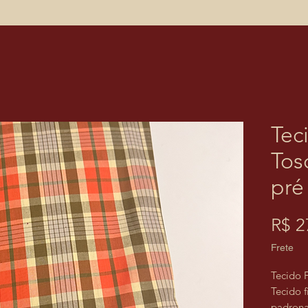
Tec
Tos
pré
R$ 2
Frete
Tecido 
Tecido f
padrona