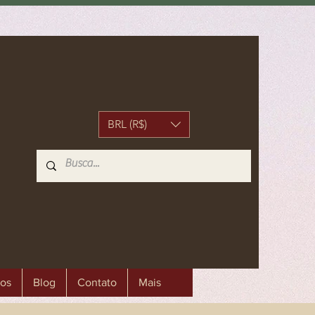
BRL (R$)
os
Blog
Contato
Mais