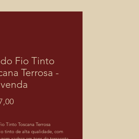
ido Fio Tinto
cana Terrosa -
 venda
Preço
7,00
Fio Tinto Toscana Terrosa
io tinto de alta qualidade, com
gem xadrez em tons de terracota,