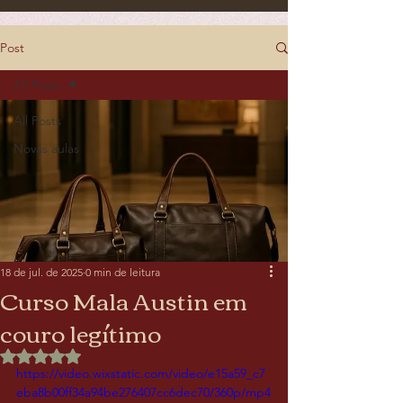
Post
All Posts
All Posts
Novas aulas
18 de jul. de 2025
0 min de leitura
Curso Mala Austin em
couro legítimo
Avaliado com NaN de 5 estrelas.
https://video.wixstatic.com/video/e15a59_c7
eba8b00ff34a94be276407cc6dec70/360p/mp4