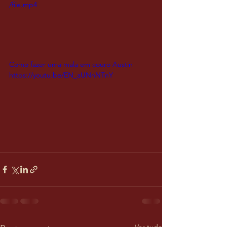
/file.mp4
Como fazer uma mala em couro Austin 
https://youtu.be/EN_aUNnNTnY
Ver tudo