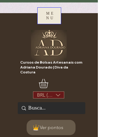
ME
NU
Cursos de Bolsas Artesanais com
Adriana Dourado | Diva da
Costura
BRL (R$)
Ver pontos