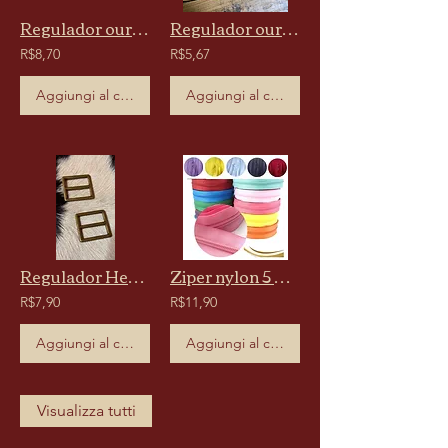
Regulador ouro velho vintage 3cm - 1 unid
Regulador ouro velho vintage 2cm- 1 unid
R$8,70
R$5,67
Aggiungi al carrello
Aggiungi al carrello
Regulador Hermes quadrado 3cm ouro velho - 1 unidade
Ziper nylon 5 Metros número 5
R$7,90
R$11,90
Aggiungi al carrello
Aggiungi al carrello
Visualizza tutti