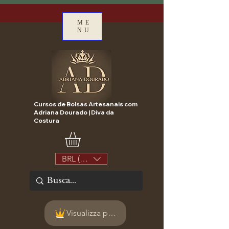
ME
NU
Cursos de Bolsas Artesanais com
Adriana Dourado | Diva da
Costura
BRL (R$)
Visualizza punti