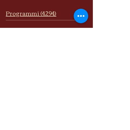
Programmi (4294)
Curso Mala Viena de Viagem em Couro com Encaixe para Mala de Rodinhas
Bolsa Bambi
Curso completo - liberado
Vídeo 6-final
Visualizza tutti
Adriana Dourado — Mais que bolsas. Uma história