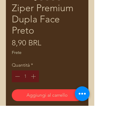
Ziper Premium
Dupla Face
Preto
Prezzo
8,90 BRL
Frete
Quantità
*
Aggiungi al carrello
Zíper de material plástico imita
metal, dupla face dourado e onix.
Cursores vendidos separadamente
(cursor para zíper premium)