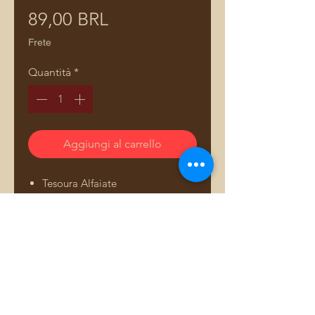
Prezzo
89,00 BRL
Frete
Quantità
*
Aggiungi al carrello
Tesoura Alfaiate
22cm da Lanmax
fácil regulagem de pressão
assegura o ajuste ideal para
cada material
fita métrica
ergonômico, promovendo
Comprar pelo WhatsApp
conforto durante o uso