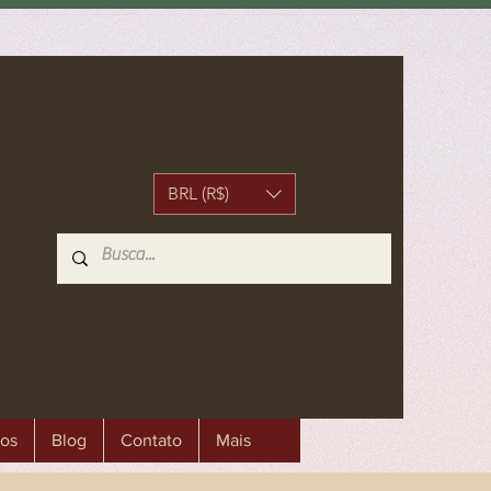
BRL (R$)
os
Blog
Contato
Mais