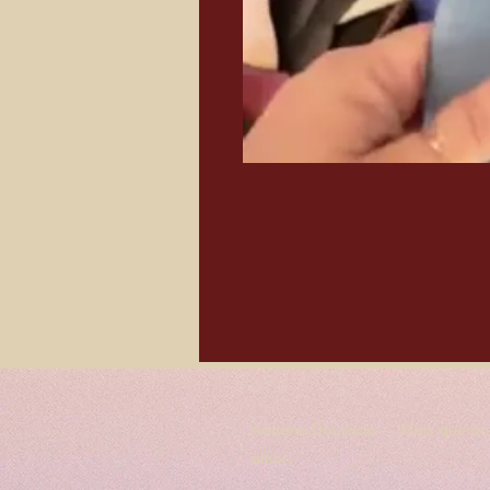
Adriana Dourado — Mais que bol
amor.