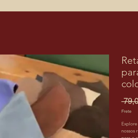
Ret
par
col
 79,
Frete
Explore 
nossos r
para a c