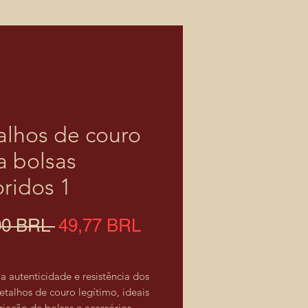
alhos de couro
a bolsas
oridos 1
Prezzo
Prezzo
00 BRL 
49,77 BRL
regolare
scontato
a autenticidade e resistência dos
etalhos de couro legítimo, ideais
riação de bolsas e acessórios