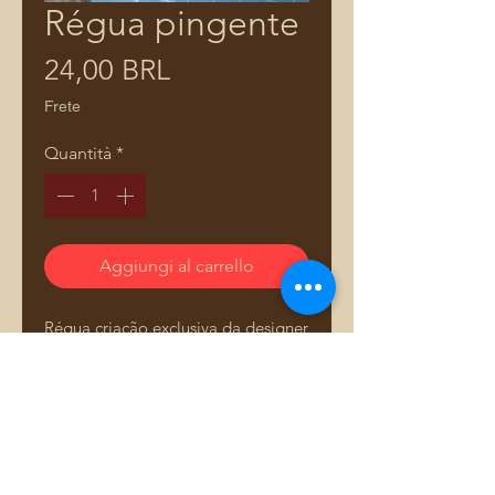
Régua pingente
Prezzo
24,00 BRL
Frete
Quantità
*
Aggiungi al carrello
Régua criação exclusiva da designer
e professora Adriana Dourado.
Fabricada em acrílico de alta
qualidade, é projetada para ser
durável e de fácil manuseio, ideal
para facilitar seu trabalho na
costura.
Comprar pelo WhatsApp