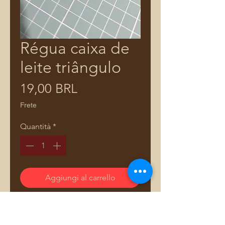
Régua caixa de
leite triângulo
Prezzo
19,00 BRL
Frete
Quantità
*
Aggiungi al carrello
Régua criação exclusiva da designer
e professora Adriana Dourado.