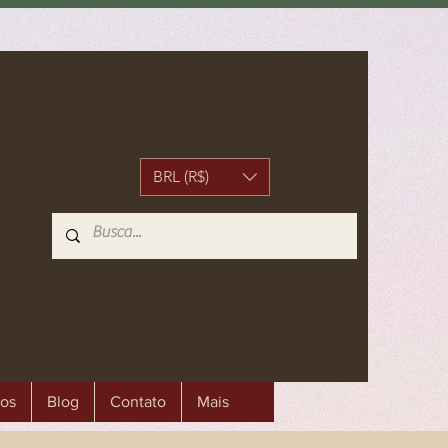
BRL (R$)
os
Blog
Contato
Mais