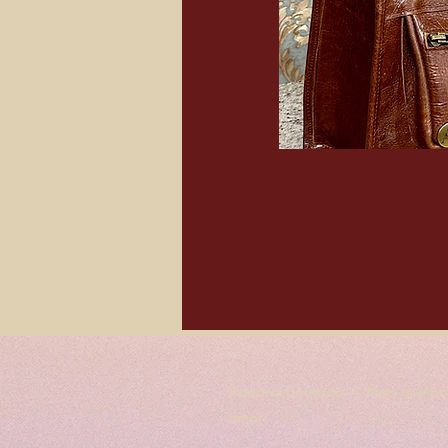
Adriana Dourado — Mais que bol
amor.