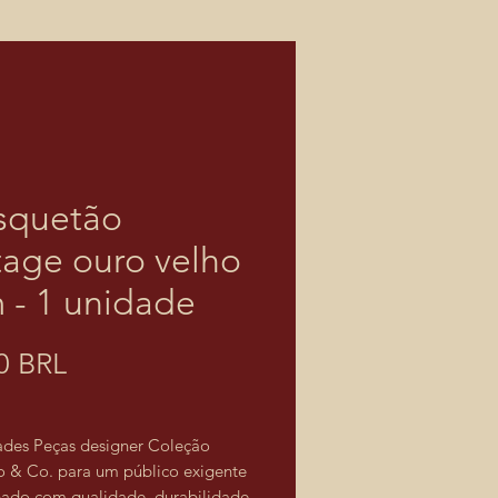
squetão
tage ouro velho
 - 1 unidade
Prezzo
0 BRL
ades Peças designer Coleção
 & Co. para um público exigente
ado com qualidade, durabilidade