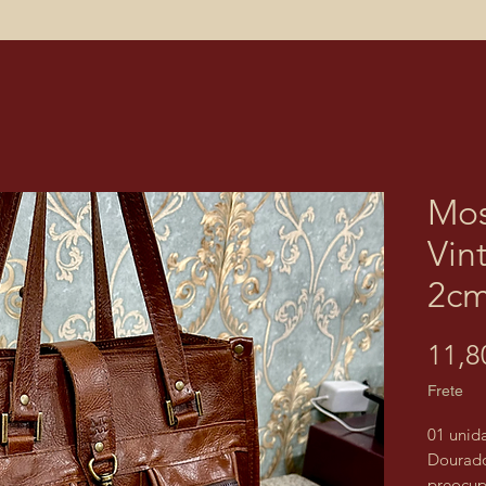
Mo
Vin
2cm
11,8
Frete
01 unid
Dourado
preocup