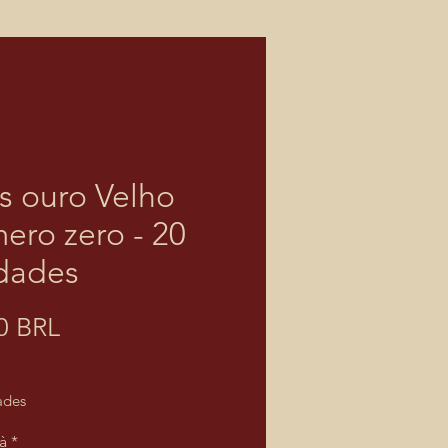
os ouro Velho
ero zero - 20
dades
Prezzo
0 BRL
ades
à
*