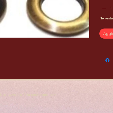
Ne resta
Aggiu
sas. Uma história costurada com