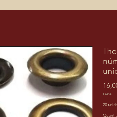
Ilh
núm
uni
16,0
Frete
20 unid
Quantit