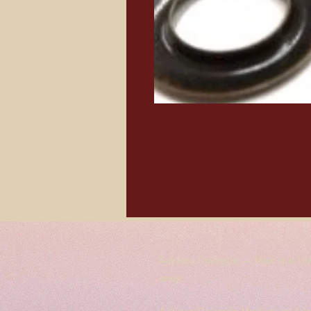
Adriana Dourado — Mais que bol
amor.