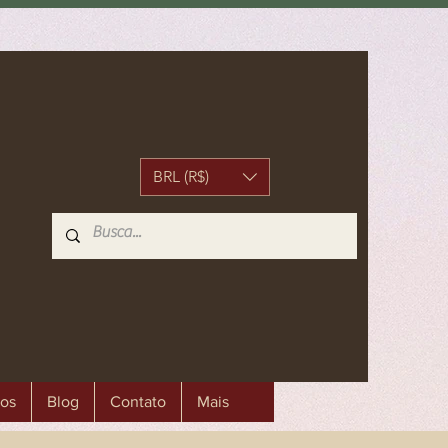
BRL (R$)
os
Blog
Contato
Mais