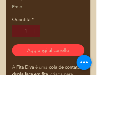
Frete
Quantità
*
Aggiungi al carrello
A
Fita Diva
é uma
cola de contato
dupla face em fita
, criada para
revolucionar o trabalho de
artesãs e
designers de bolsas
.
Elimina o cheiro, o tempo de
secagem e a sujeira da cola
tradicional, proporcionando
Comprar pelo WhatsApp
acabamento limpo, rápido e
preciso
.
Com
100% de aproveitamento da