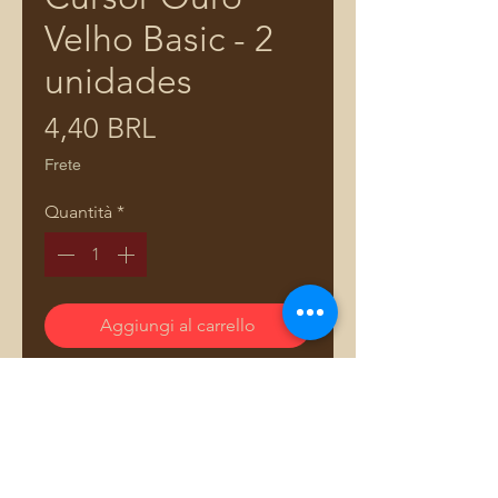
Velho Basic - 2
unidades
Prezzo
4,40 BRL
Frete
Quantità
*
Aggiungi al carrello
Cursor para zíper nylon 5 Valor
referente 2 unidades