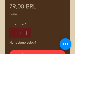
Prezzo
79,00 BRL
Frete
Quantità
*
Ne restano solo: 4
Aggiungi al carrello
Comprar pelo WhatsApp
Adriana Dourado — Mais que bolsas. Uma história