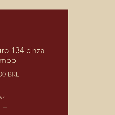
ro 134 cinza
umbo
Prezzo
00 BRL
à
*