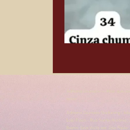
Adriana Dourado — Mais que bol
amor.
​​Adriana Dourado Marketing Ltda
Loja Física - Rua Santo Antônio
Bairro: Bela Vista em São Paulo