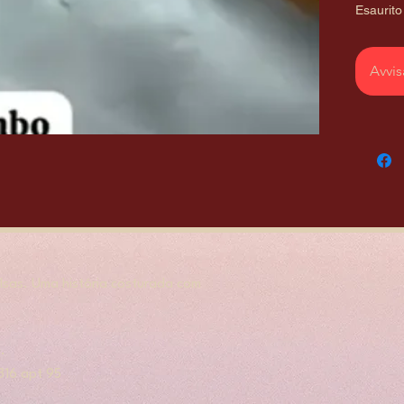
Esaurito
Avvis
sas. Uma história costurada com
.
, 316 apt 95