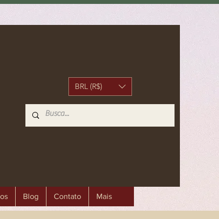
BRL (R$)
os
Blog
Contato
Mais