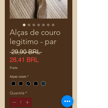
Alças de couro
legitimo - par
Prezzo
 29,90 BRL 
regolare
Prezzo
28,41 BRL
scontato
Frete
Alças couro
*
Quantità
*