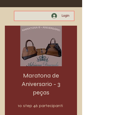
Login
Maratona de
Aniversario - 3
peças
10 step
46 partecipanti
10
46
step
partecipanti