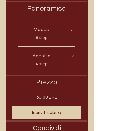
Panoramica
Vídeos
.
6 step
Apostila
.
4 step
Prezzo
59,00 BRL
Iscriviti subito
Condividi