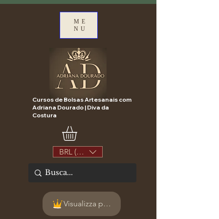
ME
NU
Cursos de Bolsas Artesanais com
Adriana Dourado | Diva da
Costura
BRL (R$)
Visualizza punti